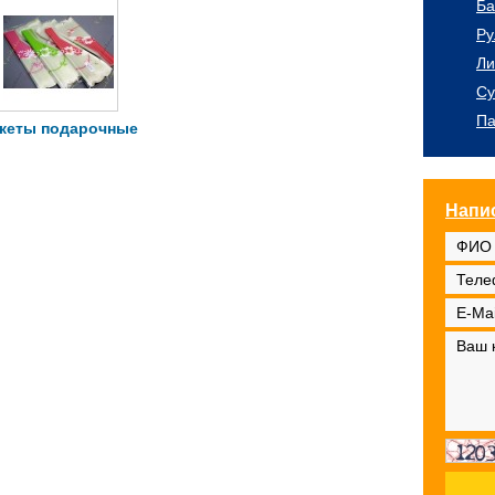
Ба
Ру
Ли
Су
Па
кеты подарочные
Напи