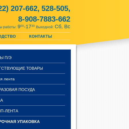
22) 207-662, 528-505,
8-908-7883-662
9
-17
Сб, Вс
00
30
ы работы:
Выходной:
ЗАДАТЬ ВОПРОС?
ОДСТВО
КОНТАКТЫ
Ы П/Э
ТСТВУЮЩИЕ ТОВАРЫ
я лента
РАЗОВАЯ ПОСУДА
КА
П-ЛЕНТА
РОЧНАЯ УПАКОВКА