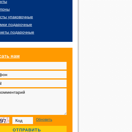
нты
лоны
сты упаковочные
мки подарочные
кеты подарочные
сать нам
Обновить
ОТПРАВИТЬ